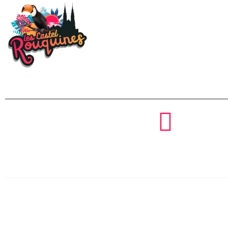
BILLET
Contactez-nous
contact@lescastelrouquines.co
© 