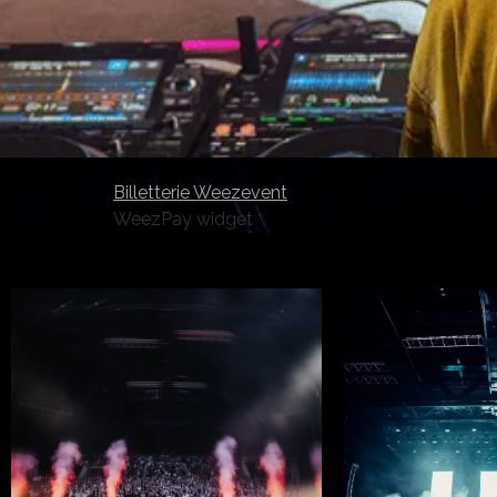
Billetterie Weezevent
WeezPay widget