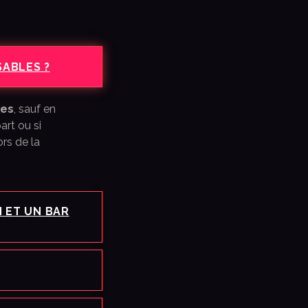
SABLES ?
les
, sauf en
art ou si
rs de la
N ET UN BAR